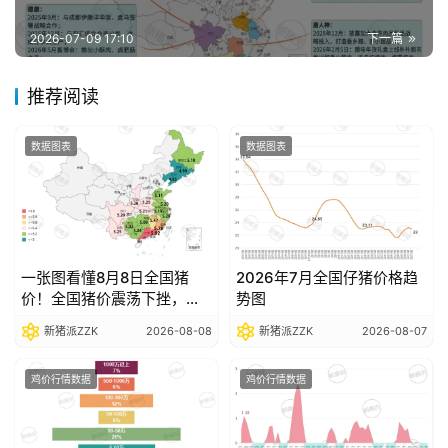
报
告
2026-07-09 17:10
下一篇
推荐阅读
数
据
数据图表
数据图表
图
表
今
一张图看懂8月8日全国猪
2026年7月全国仔猪价格趋
日
价！全国猪价震荡下挫，部
势图
猪
分省份跌破5元关口
新猪派ZZK
2026-08-08
新猪派ZZK
2026-08-07
价
鸡价行情数据
鸡价行情数据