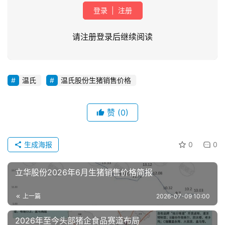
登录
|
注册
请注册登录后继续阅读
温氏
温氏股份生猪销售价格
首
页
赞
(0)
资
讯
生成海报
0
0
新
闻
立华股份2026年6月生猪销售价格简报
上一篇
2026-07-09 10:00
分
析
2026年至今头部猪企食品赛道布局