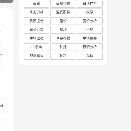
母猪
母猪价格
母猪存栏
水禽价格
温氏股份
牧原
牧原股份
猪价
猪价分析
猪价行情
猪场
生猪
生猪出栏
生猪存栏
生猪屠宰
白条肉
种猪
行情分析
非洲猪瘟
饲料
鸡价
价
04