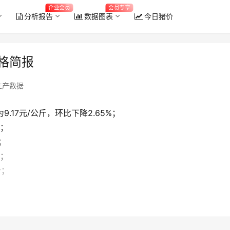
企业会员
会员专享
分析报告
数据图表
今日猪价
价格简报
生产数据
.17元/公斤，环比下降2.65%；
斤；
；
斤；
斤；
。