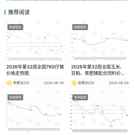
告
推荐阅读
数
数据图表
数据图表
据
图
表
2026年第32周全国7KG仔猪
2026年第32周全国玉米、
今
价格走势图
豆粕、育肥猪配合饲料价格
走势图
日
新猪派ZZK
2026-08-05
新猪派ZZK
2026-08-04
猪
价
数据图表
数据图表