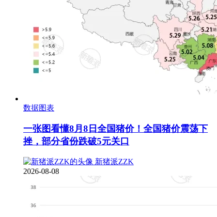
数据图表
一张图看懂8月8日全国猪价！全国猪价震荡下
挫，部分省份跌破5元关口
新猪派ZZK
2026-08-08