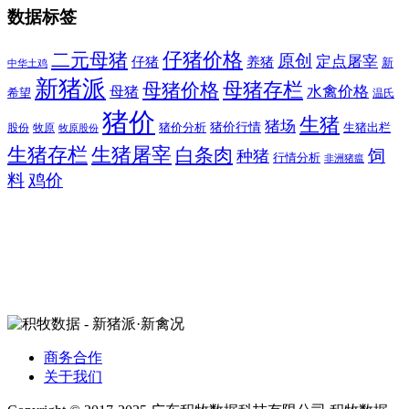
数据标签
二元母猪
仔猪价格
原创
定点屠宰
仔猪
养猪
新
中华土鸡
新猪派
母猪价格
母猪存栏
水禽价格
母猪
希望
温氏
猪价
生猪
猪场
猪价行情
猪价分析
牧原
生猪出栏
股份
牧原股份
生猪存栏
生猪屠宰
白条肉
饲
种猪
行情分析
非洲猪瘟
料
鸡价
商务合作
关于我们