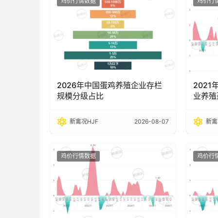
鸡价行情数据
鸡价行
2026年中国蛋鸡养殖企业存栏
2021
规模分级占比
业养殖
新禽况HJF
2026-08-07
新禽
鸡价行情数据
鸡价行