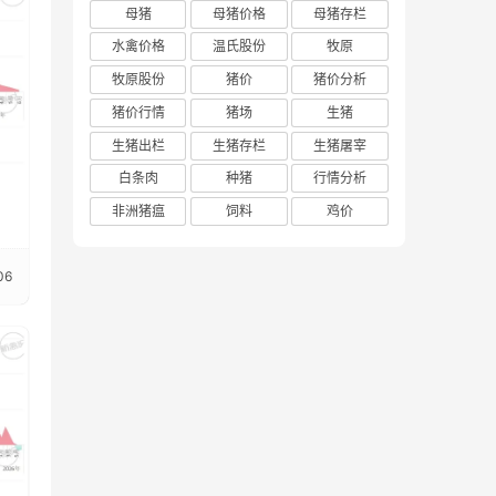
母猪
母猪价格
母猪存栏
水禽价格
温氏股份
牧原
牧原股份
猪价
猪价分析
猪价行情
猪场
生猪
生猪出栏
生猪存栏
生猪屠宰
白条肉
种猪
行情分析
非洲猪瘟
饲料
鸡价
06