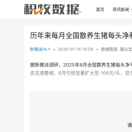
首页
资讯新闻
历年来每月全国散养生猪每头净
新猪派HLY
•
2026-01-16 16:09
•
数据图表
,
猪业
据新猪派调研，2025年8月全国散养生猪每头净亏
态迅速萎缩，8月亏损显著扩大至-109元/头，
...
请