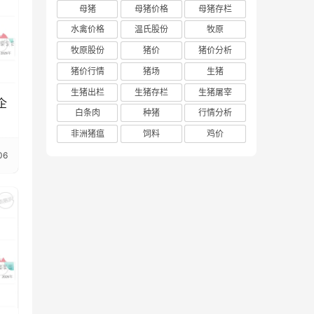
母猪
母猪价格
母猪存栏
水禽价格
温氏股份
牧原
牧原股份
猪价
猪价分析
猪价行情
猪场
生猪
生猪出栏
生猪存栏
生猪屠宰
企
白条肉
种猪
行情分析
非洲猪瘟
饲料
鸡价
06