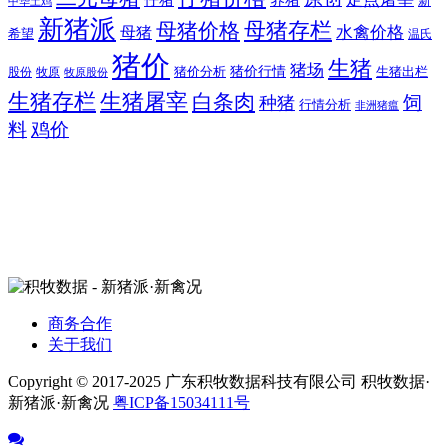
新
中华土鸡
新猪派
母猪价格
母猪存栏
水禽价格
母猪
希望
温氏
猪价
生猪
猪场
猪价行情
猪价分析
牧原
生猪出栏
股份
牧原股份
生猪存栏
生猪屠宰
白条肉
饲
种猪
行情分析
非洲猪瘟
料
鸡价
商务合作
关于我们
Copyright © 2017-2025 广东积牧数据科技有限公司 积牧数据·
新猪派·新禽况
粤ICP备15034111号