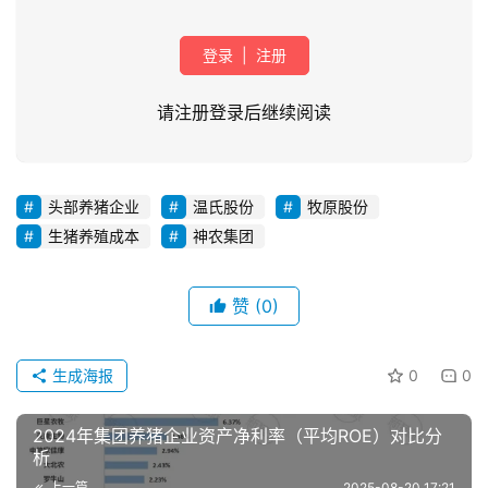
登录
|
注册
请注册登录后继续阅读
头部养猪企业
温氏股份
牧原股份
首
生猪养殖成本
神农集团
页
赞
(0)
资
讯
新
生成海报
0
0
闻
2024年集团养猪企业资产净利率（平均ROE）对比分
析
分
上一篇
2025-08-20 17:21