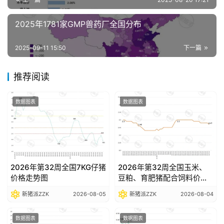
析
报
2025年1781家GMP兽药厂全国分布
告
2025-09-11 15:50
下一篇
数
推荐阅读
据
图
数据图表
数据图表
表
今
日
2026年第32周全国7KG仔猪
2026年第32周全国玉米、
猪
价格走势图
豆粕、育肥猪配合饲料价格
价
走势图
新猪派ZZK
2026-08-05
新猪派ZZK
2026-08-04
数据图表
数据图表