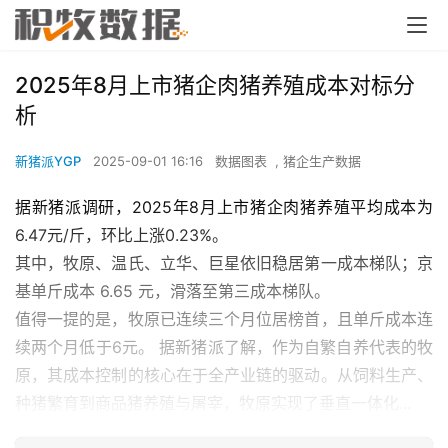
2025年8月上市猪企肉猪养殖成本对标分
析
新猪派YGP
2025-09-01 16:16
数据图表
,
猪企生产数据
据新猪派调研，2025年8月上市猪企肉猪养殖平均成本为
6.47元/斤，环比上涨0.23%。
其中，牧原、温氏、立华、巨星依旧稳居第一成本梯队；京
基单斤成本 6.65 元，滑落至第三成本梯队。
值得一提的是，牧原已连续三个月位居榜首，且单斤成本连
续两个月低于6元。 据新猪派了解，作为自繁自养代表的牧
原，其成本控制的核心在于全产业链的驱动。从饲料生产、
种猪繁育到商品猪养殖与屠宰，牧原实现了垂直一体化...