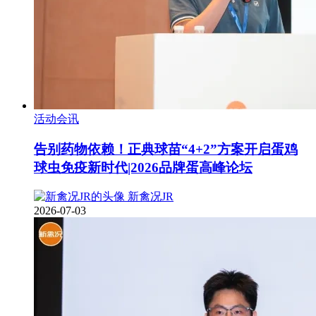
活动会讯
告别药物依赖！正典球苗“4+2”方案开启蛋鸡
球虫免疫新时代|2026品牌蛋高峰论坛
新禽况JR
2026-07-03