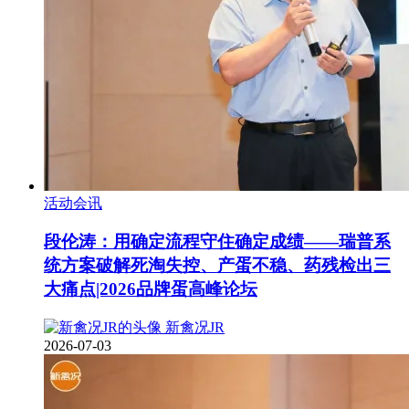
活动会讯
段伦涛：用确定流程守住确定成绩——瑞普系
统方案破解死淘失控、产蛋不稳、药残检出三
大痛点|2026品牌蛋高峰论坛
新禽况JR
2026-07-03