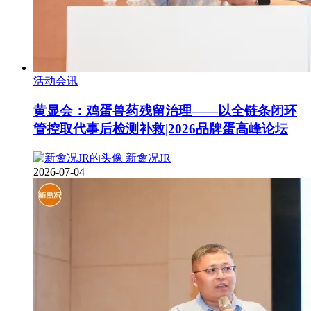
活动会讯
黄显会：鸡蛋兽药残留治理——以全链条闭环
管控取代事后检测补救|2026品牌蛋高峰论坛
新禽况JR
2026-07-04