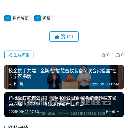
扬翔股份
秀博
赞
(0)
生成海报
0
0
校企携手共建 | 金斯杰“智慧畜牧装备AI联合实验室”在
长宁区揭牌
上一篇
2025-09-26 11:44
首批嘉宾阵容公开！10月10-12日百余名猪业领袖齐聚
第六届（2025）新猪派养猪产业峰会
2025-09-27 07:30
下一篇