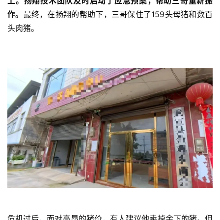
上。扬翔技术团队及时启动了应急预案，帮助三哥重新振
作。
最终，在扬翔的帮助下，三哥保住了159头母猪和数百
头肉猪。
首
页
资
讯
新
闻
分
析
报
告
危机过后，面对高昂的猪价，有人建议他卖掉余下的猪。但