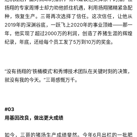
扬翔的专家周博士却力劝他抓住机遇，利用扬翔猪精紧急配
种，恢复生产。三哥再次选择了信任。这次信任，让他从
数
2019年的深渊谷底，一跃飞上2020年的事业顶峰——那一
据
年，他实现了超过2000万的利润，创造了养猪生涯的辉煌
图
纪录，年底，还给每个员工发了5万到10万的奖金。
表
今
“没有扬翔的‘铁桶模式’和秀博技术团队在关键时刻的决策，
日
就没有我的今天。”三哥感慨万千。
猪
价
#03
用基因改良，做出更大成绩
如今，三哥的猪场生产成绩斐然。今年6月出栏的一批肥