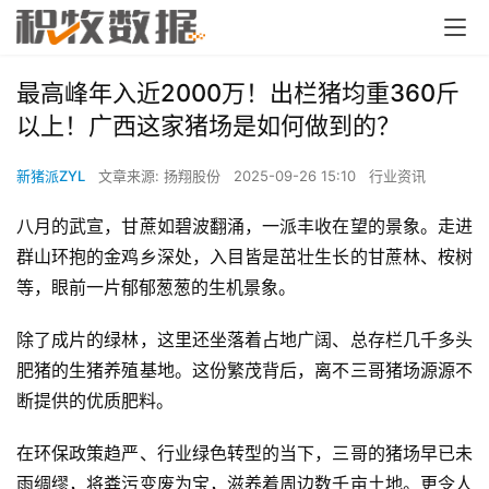
最高峰年入近2000万！出栏猪均重360斤
以上！广西这家猪场是如何做到的？
新猪派ZYL
文章来源: 扬翔股份
2025-09-26 15:10
行业资讯
八月的武宣，甘蔗如碧波翻涌，一派丰收在望的景象。走进
群山环抱的金鸡乡深处，入目皆是茁壮生长的甘蔗林、桉树
等，眼前一片郁郁葱葱的生机景象。
除了成片的绿林，这里还坐落着占地广阔、总存栏几千多头
肥猪的生猪养殖基地。这份繁茂背后，离不三哥猪场源源不
断提供的优质肥料。
在环保政策趋严、行业绿色转型的当下，三哥的猪场早已未
雨绸缪，将粪污变废为宝，滋养着周边数千亩土地。更令人