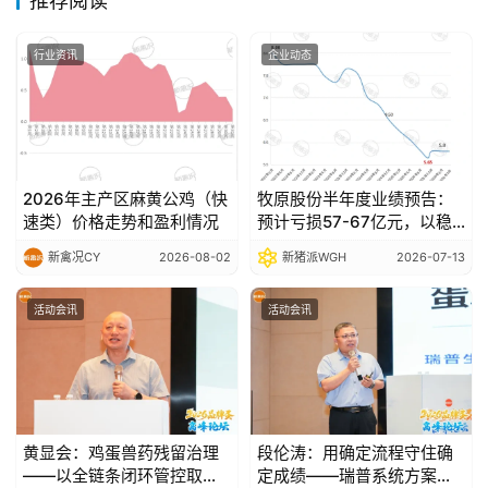
推荐阅读
行业资讯
企业动态
2026年主产区麻黄公鸡（快
牧原股份半年度业绩预告：
速类）价格走势和盈利情况
预计亏损57-67亿元，以稳
健经营穿越行业波动
新禽况CY
2026-08-02
新猪派WGH
2026-07-13
活动会讯
活动会讯
黄显会：鸡蛋兽药残留治理
段伦涛：用确定流程守住确
——以全链条闭环管控取代
定成绩——瑞普系统方案破