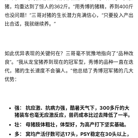
猪，均重达到了惊人的362斤。“用秀博的猪精，养到400斤
也没问题！”三哥对猪的生长潜力充满信心，“只要投入产出
比合适，我就继续养。”
如此优异表现的关键何在？三哥毫不犹豫地指向了“品种改
良”。“我从龙宝猪养到现在的冠军型，秀博的品种一直在迭
代，猪的生长速度不会骗人。”他总结了秀博冠军猪的几大
优势：
强： 抗应激、抗病力强，酷暑天气下，300多斤的大
猪装车也毫无应激反应，兽药成本比过去降低了一半。
壮： 母猪肢体粗壮，体型好，为高产打下坚实基础。
多： 窝均产活仔数可达17头，PSY稳定在30头以上，