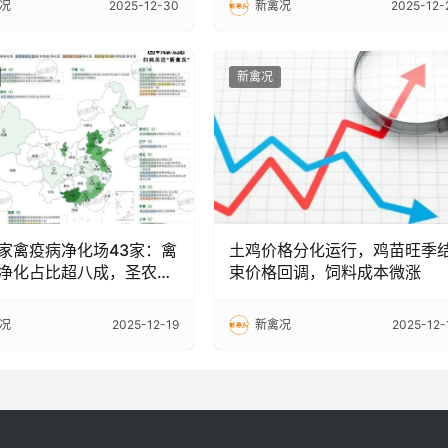
况
2025-12-30
新禽况
2025-12-
新禽况
家禽疫病净化场43家：禽
土鸡价格分化运行，鸡苗旺季
净化占比超八成，圣农5
束价格回调，饲料成本微涨
况
2025-12-19
新禽况
2025-12-