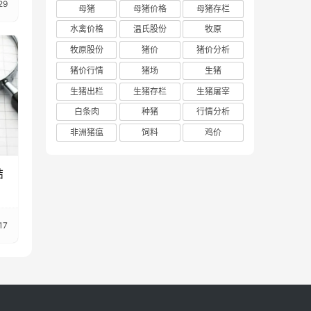
29
母猪
母猪价格
母猪存栏
水禽价格
温氏股份
牧原
牧原股份
猪价
猪价分析
猪价行情
猪场
生猪
生猪出栏
生猪存栏
生猪屠宰
白条肉
种猪
行情分析
非洲猪瘟
饲料
鸡价
结
17