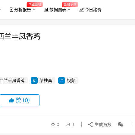
企业会员
会员专享
分析报告
数据图表
今日猪价
广西兰丰凤香鸡
西兰丰凤香鸡
梁柱昌
视频
赞
(0)
0
0
生成海报