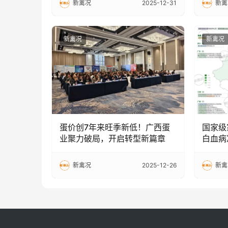
新禽况
2025-12-31
新禽
新禽况
新禽况
蛋价创7年来旺季新低！广西蛋
国家级
业聚力破局，开启转型新篇章
白血病
家领跑
新禽况
2025-12-26
新禽