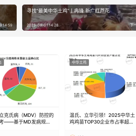
寻找“最美中华土鸡”丨冉锋 新广红芦花
9 14:59
2025-09-01 14:28
下
态
中华土鸡
立克氏病（MDV）防控的
温氏、立华引领！2025中华土
考——基于MD发病规
鸡鸡苗TOP30企业市占率超
行现状与致病机制的系统
90%，华南、华东成种源核心