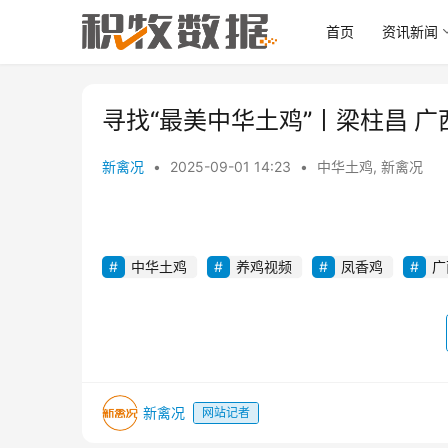
首页
资讯新闻
寻找“最美中华土鸡”丨梁柱昌 
新禽况
•
2025-09-01 14:23
•
中华土鸡
,
新禽况
00:00 / 00:20
中华土鸡
养鸡视频
凤香鸡
广
新禽况
网站记者