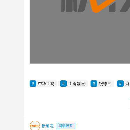
中华土鸡
土鸡靓照
祝德三
麻
新禽况
网站记者