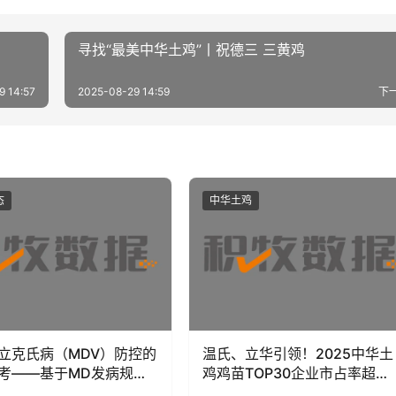
寻找“最美中华土鸡”丨祝德三 三黄鸡
9 14:57
2025-08-29 14:59
下
态
中华土鸡
立克氏病（MDV）防控的
温氏、立华引领！2025中华土
考——基于MD发病规
鸡鸡苗TOP30企业市占率超
行现状与致病机制的系统
90%，华南、华东成种源核心