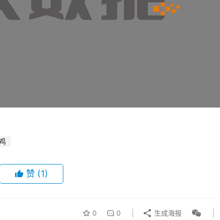
鸡
赞
(1)
0
0
生成海报