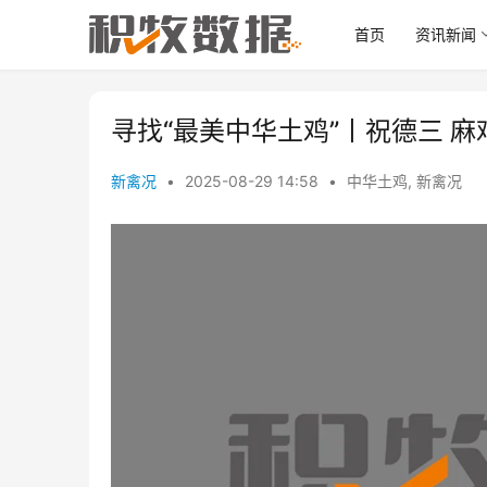
首页
资讯新闻
寻找“最美中华土鸡”丨祝德三 麻
新禽况
•
2025-08-29 14:58
•
中华土鸡
,
新禽况