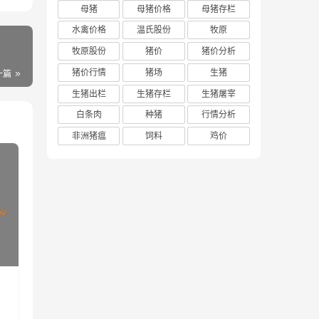
母猪
母猪价格
母猪存栏
水禽价格
温氏股份
牧原
牧原股份
猪价
猪价分析
猪价行情
猪场
生猪
一篇
生猪出栏
生猪存栏
生猪屠宰
白条肉
种猪
行情分析
非洲猪瘟
饲料
鸡价
区