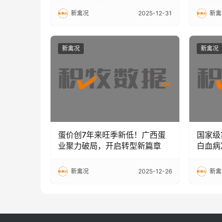
剖析
新禽况
2025-12-31
新禽
新禽况
新禽况
蛋价创7年来旺季新低！广西蛋
国家级
业聚力破局，开启转型新篇章
白血病
家领跑
新禽况
2025-12-26
新禽