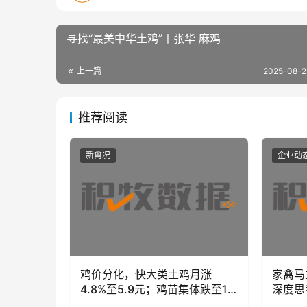
寻找“最美中华土鸡”丨张华 麻鸡
上一篇
2025-08-2
推荐阅读
新禽况
企业动
鸡价分化，快大类土鸡月涨
家禽马
4.8%至5.9元；鸡苗集体跌至1-
深度思
2元，饲料成本高位企稳
律、流