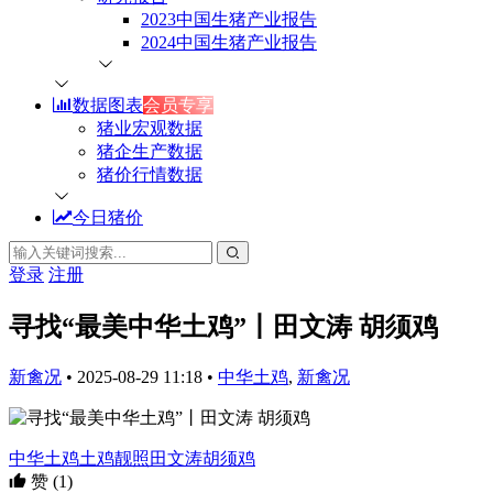
2023中国生猪产业报告
2024中国生猪产业报告
数据图表
会员专享
猪业宏观数据
猪企生产数据
猪价行情数据
今日猪价
登录
注册
寻找“最美中华土鸡”丨田文涛 胡须鸡
新禽况
•
2025-08-29 11:18
•
中华土鸡
,
新禽况
中华土鸡
土鸡靓照
田文涛
胡须鸡
赞
(1)