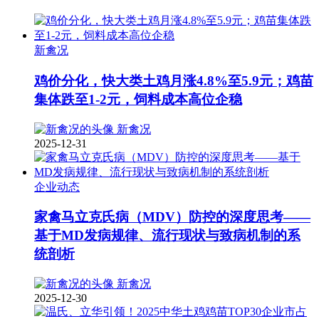
新禽况
鸡价分化，快大类土鸡月涨4.8%至5.9元；鸡苗
集体跌至1-2元，饲料成本高位企稳
新禽况
2025-12-31
企业动态
家禽马立克氏病（MDV）防控的深度思考——
基于MD发病规律、流行现状与致病机制的系
统剖析
新禽况
2025-12-30