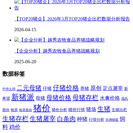
【TOP20猪企】2026年3月TOP20猪企出栏数据分析报告
2026-04-15
【企业分析】越秀农牧食品养猪战略规划
2025-06-20
数据标签
二元母猪
仔猪价格
原创
定点屠宰
仔猪
养猪
新
中华土鸡
新猪派
母猪价格
母猪存栏
水禽价格
母猪
希望
温氏
猪价
生猪
猪场
猪价行情
猪价分析
牧原
生猪出栏
股份
牧原股份
生猪存栏
生猪屠宰
白条肉
饲
种猪
行情分析
非洲猪瘟
料
鸡价