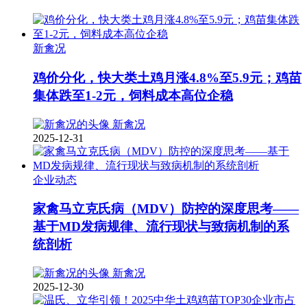
新禽况
鸡价分化，快大类土鸡月涨4.8%至5.9元；鸡苗
集体跌至1-2元，饲料成本高位企稳
新禽况
2025-12-31
企业动态
家禽马立克氏病（MDV）防控的深度思考——
基于MD发病规律、流行现状与致病机制的系
统剖析
新禽况
2025-12-30