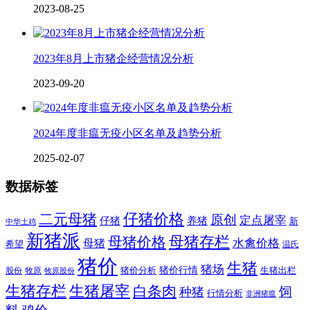
2023-08-25
2023年8月上市猪企经营情况分析
2023-09-20
2024年度非瘟无疫小区名单及趋势分析
2025-02-07
数据标签
二元母猪
仔猪价格
原创
定点屠宰
仔猪
养猪
新
中华土鸡
新猪派
母猪价格
母猪存栏
水禽价格
母猪
希望
温氏
猪价
生猪
猪场
猪价行情
猪价分析
牧原
生猪出栏
股份
牧原股份
生猪存栏
生猪屠宰
白条肉
饲
种猪
行情分析
非洲猪瘟