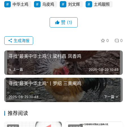
新
中华土鸡
乌皮鸡
刘文辉
土鸡靓照
闻
赞
(1)
分
析
生成海报
0
0
报
告
寻找“最美中华土鸡”丨梁柱昌 凤香鸡
上一篇
2025-08-29 10:45
数
据
寻找“最美中华土鸡”丨罗绍 三黄阉鸡
图
表
2025-08-29 10:48
下一篇
推荐阅读
今
日