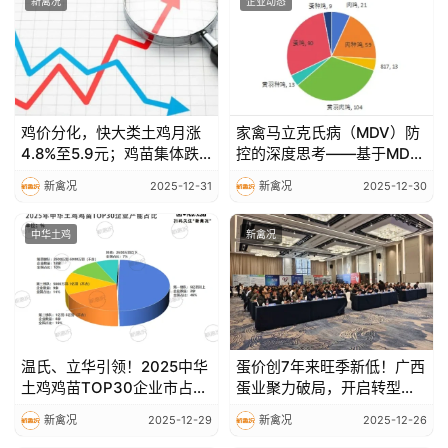
新禽况
企业动态
猪
价
鸡价分化，快大类土鸡月涨
家禽马立克氏病（MDV）防
4.8%至5.9元；鸡苗集体跌
控的深度思考——基于MD发
至1-2元，饲料成本高位企稳
病规律、流行现状与致病机
新禽况
2025-12-31
新禽况
2025-12-30
制的系统剖析
中华土鸡
新禽况
温氏、立华引领！2025中华
蛋价创7年来旺季新低！广西
土鸡鸡苗TOP30企业市占率
蛋业聚力破局，开启转型新
超90%，华南、华东成种源
篇章
新禽况
2025-12-29
新禽况
2025-12-26
核心区