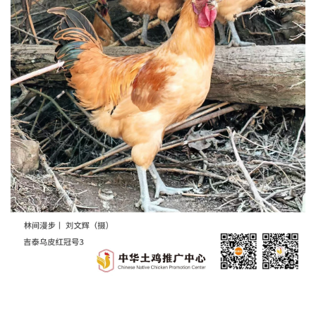
首
页
资
讯