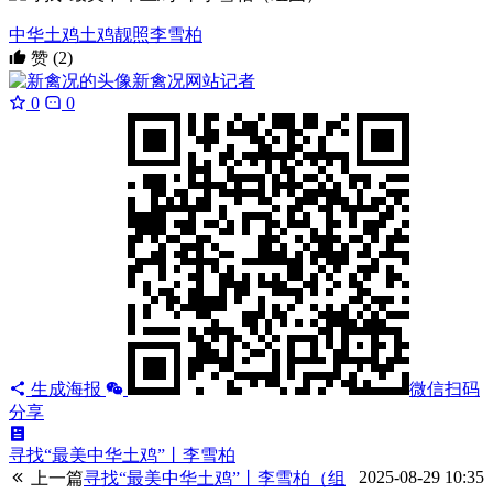
中华土鸡
土鸡靓照
李雪柏
赞
(2)
新禽况
网站记者
0
0
生成海报
微信扫码
分享
寻找“最美中华土鸡”丨李雪柏
2025-08-29 10:35
上一篇
寻找“最美中华土鸡”丨李雪柏（组