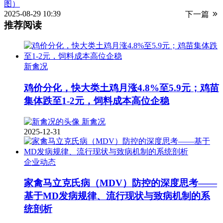
图）
2025-08-29 10:39
下一篇
推荐阅读
新禽况
鸡价分化，快大类土鸡月涨4.8%至5.9元；鸡苗
集体跌至1-2元，饲料成本高位企稳
新禽况
2025-12-31
企业动态
家禽马立克氏病（MDV）防控的深度思考——
基于MD发病规律、流行现状与致病机制的系
统剖析