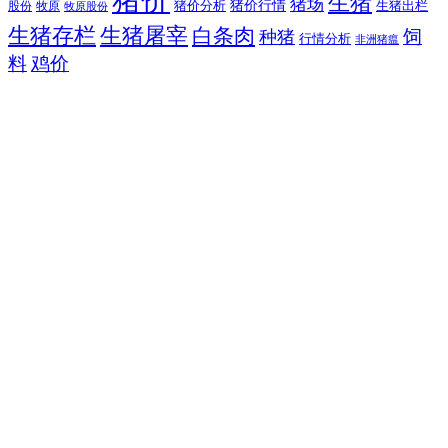
生猪
猪场
猪价行情
猪价分析
牧原
生猪出栏
股份
牧原股份
生猪存栏
生猪屠宰
白条肉
饲
种猪
行情分析
非洲猪瘟
料
鸡价