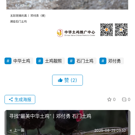
中华土鸡
土鸡靓照
石门土鸡
邓付勇
首
页
赞
(2)
资
讯
生成海报
0
0
新
闻
寻找“最美中华土鸡”丨邓付勇 石门土鸡
上一篇
2025-08-29 09:52
分