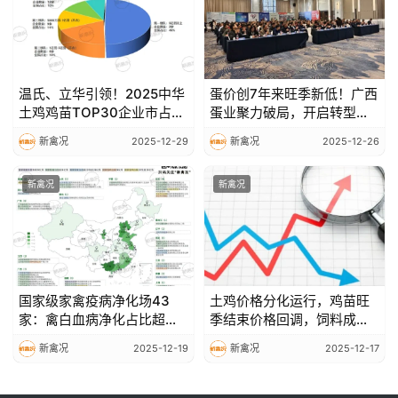
温氏、立华引领！2025中华
蛋价创7年来旺季新低！广西
土鸡鸡苗TOP30企业市占率
蛋业聚力破局，开启转型新
超90%，华南、华东成种源
篇章
新禽况
2025-12-29
新禽况
2025-12-26
核心区
新禽况
新禽况
国家级家禽疫病净化场43
土鸡价格分化运行，鸡苗旺
家：禽白血病净化占比超八
季结束价格回调，饲料成本
成，圣农5家领跑
微涨
新禽况
2025-12-19
新禽况
2025-12-17