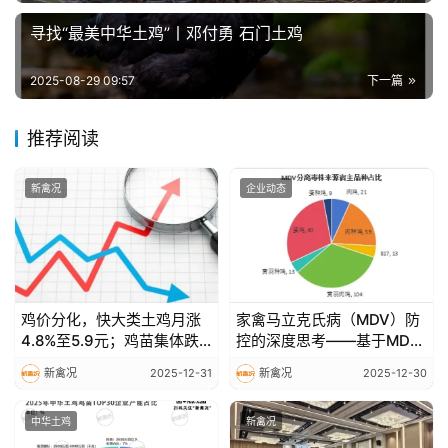
析
寻找“最美中华土鸡”丨邓付勇 石门土鸡
报
告
2025-08-29 09:57
下一篇
推荐阅读
数
据
图
新禽况
企业动态
表
今
日
鸡价分化，快大类土鸡月涨
家禽马立克氏病（MDV）防
猪
4.8%至5.9元；鸡苗集体跌
控的深度思考——基于MD发
价
至1-2元，饲料成本高位企稳
病规律、流行现状与致病机
新禽况
2025-12-31
新禽况
2025-12-30
制的系统剖析
中华土鸡
新禽况