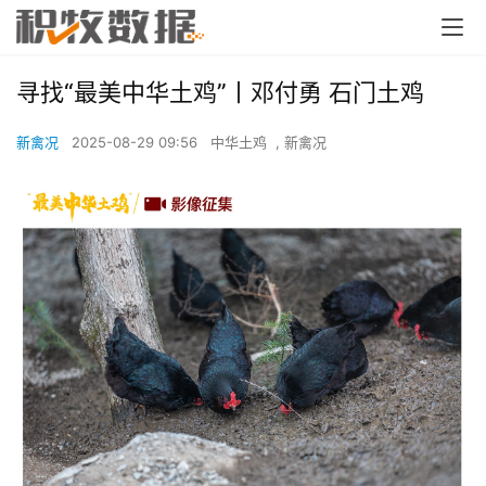
寻找“最美中华土鸡”丨邓付勇 石门土鸡
新禽况
2025-08-29 09:56
中华土鸡
,
新禽况