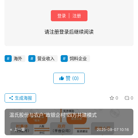
登录
|
注册
请注册登录后继续阅读
海外
营业收入
饲料企业
首
页
赞
(0)
资
讯
生成海报
0
0
新
闻
温氏股份与农户“政银企村”四方共建模式
上一篇
2025-08-07 10:16
分