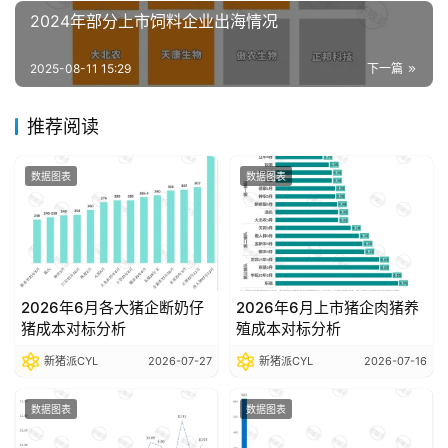
析
2024年部分上市饲料企业出海情况
报
告
2025-08-11 15:29
下一篇
推荐阅读
数
据
数据图表
数据图表
图
表
今
日
2026年6月各大猪企断奶仔
2026年6月上市猪企肉猪养
猪成本对标分析
殖成本对标分析
猪
价
新猪派CYL
2026-07-27
新猪派CYL
2026-07-16
数据图表
数据图表