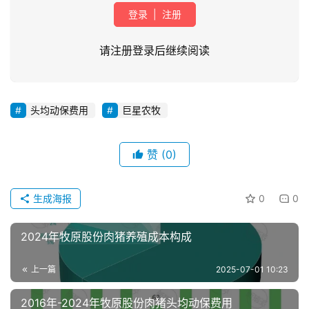
登录
|
注册
请注册登录后继续阅读
头均动保费用
巨星农牧
首
页
赞
(0)
资
讯
生成海报
0
0
新
闻
2024年牧原股份肉猪养殖成本构成
上一篇
2025-07-01 10:23
分
析
2016年-2024年牧原股份肉猪头均动保费用