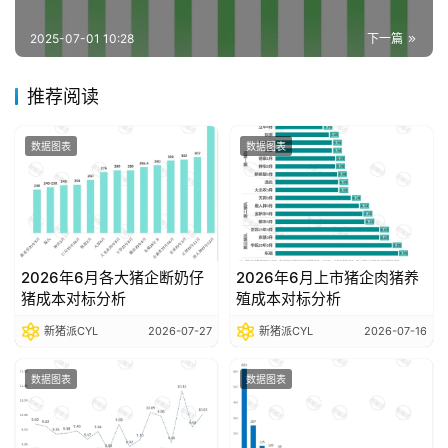
报
告
2025-07-01 10:28
下一篇
推荐阅读
数
据
数据图表
数据图表
图
表
今
2026年6月各大猪企断奶仔
2026年6月上市猪企肉猪养
日
猪成本对标分析
殖成本对标分析
猪
新猪派CYL
2026-07-27
新猪派CYL
2026-07-16
价
数据图表
数据图表