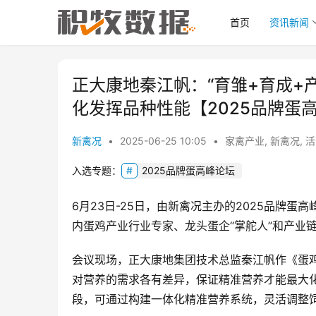
首页
资讯新闻
正大康地秦江帆：“育雏+育成+
化发挥品种性能【2025品牌蛋
新禽况
•
2025-06-25 10:05
•
家禽产业
,
新禽况
,
活
入选专题：
2025品牌蛋高峰论坛
6月23日-25日，由新禽况主办的2025品牌
内蛋鸡产业行业专家、龙头蛋企“掌舵人”和产业
会议现场，正大康地集团技术总监秦江帆作《蛋
对营养的需求各有差异，保证精准营养才能最大化
段，可通过构建一体化精准营养系统，灵活调整