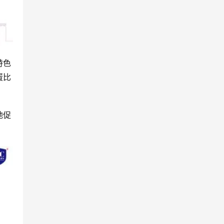
特色
蛋比
地促