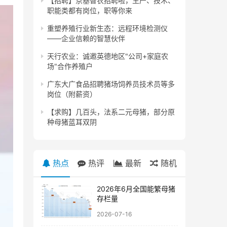
【招聘】京基智农招聘啦，生产、技术、
职能类都有岗位，职等你来
重塑养殖行业新生态：远程环境检测仪
——企业信赖的智慧伙伴
天行农业：诚邀英德地区"公司+家庭农
场"合作养殖户
广东大广食品招聘猪场饲养员技术员等多
岗位（附薪资）
【求购】几百头，法系二元母猪，部分原
种母猪蓝耳双阴
热点
热评
最新
随机
2026年6月全国能繁母猪
存栏量
2026-07-16