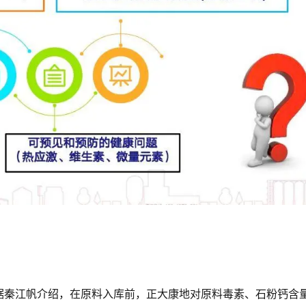
据秦江帆介绍，在原料入库前，正大康地对原料毒素、石粉钙含