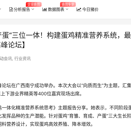
企业会员
会员专享
分析报告
数据图表
今日猪价
产蛋“三位一体！构建蛋鸡精准营养系统，
高峰论坛】
动会讯
,
行业资讯
蛋高峰论坛在广西南宁成功举办。本次大会以“向质而生”为主题，汇
链上下游业界精英等400位嘉宾现场出席。
2026年6月全国能繁母猪存栏量
鸡一体化精准营养系统思考》主题报告分享。她表示，不同阶段
发挥品种的生产潜能。针对蛋鸡“育雏、育成、产蛋”三大生长
饲料营养设计，实现蛋鸡高效养殖、降本增效。