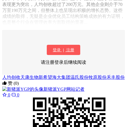
表现更为突出，人均创收超过了200万元。其他企业则介于70
万至190万元之间，但整体上也呈现出积极的增长态势。这些
成绩的取得，无疑是企业优化员工结构策略成效的有力证明，
也是整个行业在管理效率方面取得的显著...
登录
|
注册
请注册登录后继续阅读
人均创收
天康生物
新希望
海大集团
温氏股份
牧原股份
禾丰股份
赞
(0)
新猪派YGP
网站记者
0
0