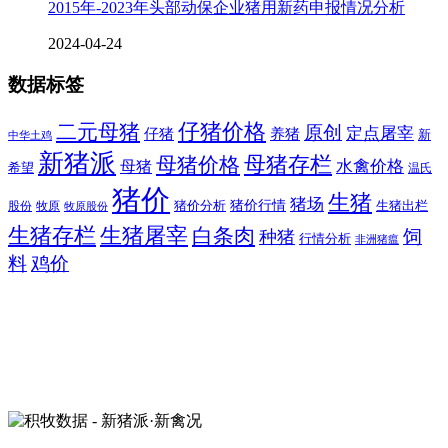
2015年-2023年头部动保企业猪用新药申报情况分析
2024-04-24
数据标签
二元母猪
仔猪价格
原创
定点屠宰
仔猪
养猪
新
中华土鸡
新猪派
母猪价格
母猪存栏
水禽价格
母猪
希望
温氏
猪价
生猪
猪场
猪价行情
猪价分析
牧原
生猪出栏
股份
牧原股份
生猪存栏
生猪屠宰
白条肉
饲
种猪
行情分析
非洲猪瘟
料
鸡价