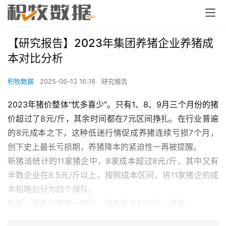
【研究报告】2023年集团养猪企业养猪成
本对比分析
积牧数据
2025-06-13 16:16
研究报告
2023年猪价整体“忧多喜少”。只有1、8、9月三个月份的猪
价超过了8元/斤，其余时间都在7元区间挣扎。在行业普遍
的8元成本之下，这种低迷行情促成养猪连续亏损7个月，
创下史上最长亏损期，养猪降本的紧迫性一再被提醒。
新猪派统计的11家猪企中，8家成本超过8元/斤，其中又有
半数企业在8.5元/斤以上。按照成本区间，将11家猪企的成
本粗略划分为四个梯队。
牧原、温氏同属第一梯队，成本低于8元/斤。温氏...