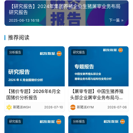
析
【研究报告】2024年集团养猪企业生猪屠宰业务布局
报
研究报告
告
2025-06-13 16:18
下一篇
推荐阅读
数
据
分析报告
研究报告
图
表
今
日
【猪价专题】2026年6月全
【屠宰专题】中国生猪养殖
国猪价分析报告
头部企业屠宰业务布局与结
猪
构性变局分析
价
新猪派WGH
2026-07-10
新猪派XYM
2026-07-06
研究报告
分析报告