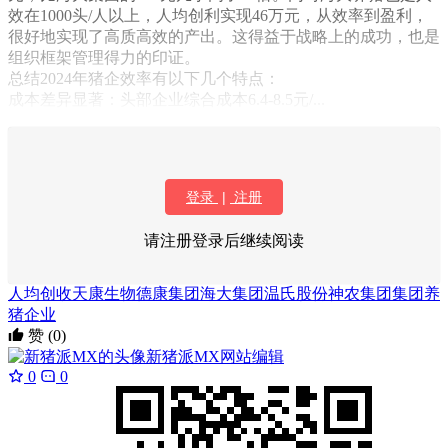
效在1000头/人以上，人均创利实现46万元，从效率到盈利，
很好地实现了高质高效的产出。这得益于战略上的成功，也是
组织框架管理得力的印证。
总结2024年猪企效率有以下几个特点：
成本差异显著：头部企业综合成本6.4-8.5元/...
登录
|
注册
请注册登录后继续阅读
人均创收
天康生物
德康集团
海大集团
温氏股份
神农集团
集团养
猪企业
赞
(0)
新猪派MX
网站编辑
0
0