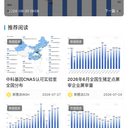
报
告
2024-08-20 19:08
下一篇
推荐阅读
数
据
数据图表
数据图表
图
表
今
中科基因CNAS认可实验室
2026年6月全国生猪定点屠
日
全国分布
宰企业屠宰量
猪
新猪派WGH
2026-07-27
新猪派ZZK
2026-07-24
价
数据图表
数据图表