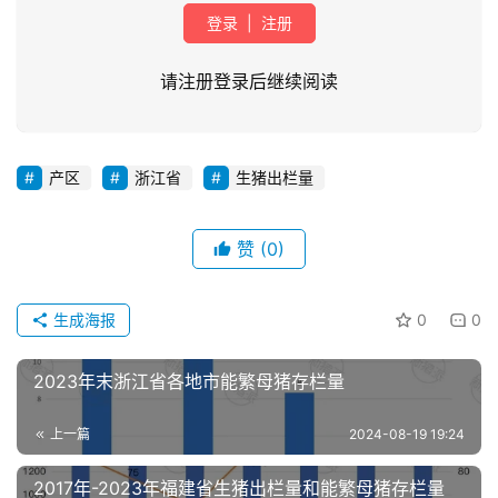
登录
|
注册
请注册登录后继续阅读
产区
浙江省
生猪出栏量
首
页
赞
(0)
资
讯
生成海报
0
0
新
闻
2023年末浙江省各地市能繁母猪存栏量
上一篇
2024-08-19 19:24
分
析
2017年-2023年福建省生猪出栏量和能繁母猪存栏量