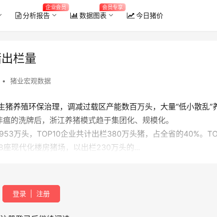
企业会员
会员专享
分析报告
数据图表
今日猪价
猪出栏量
•
猪业宏观数据
内生猪养殖环保治理，调减过载区产能数百万头，大量“低小散乱”
非瘟的洗牌后，浙江养猪模式趋于集团化、规模化。
3万头，TOP10企业共计出栏380万头猪，占全省的40%。TO
座现代化楼房猪场，以出栏230万头的...
登录
|
注册