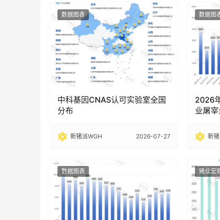
数据图表
数据图
中科基因CNAS认可实验室全国
202
分布
业屠宰
新猪派WGH
2026-07-27
新猪
数据图表
猪业宏