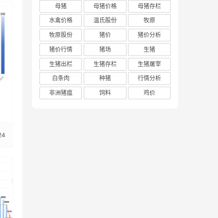
母猪
母猪价格
母猪存栏
水禽价格
温氏股份
牧原
牧原股份
猪价
猪价分析
猪价行情
猪场
生猪
生猪出栏
生猪存栏
生猪屠宰
白条肉
种猪
行情分析
非洲猪瘟
饲料
鸡价
24