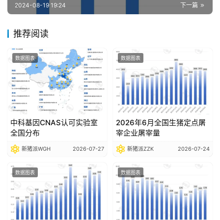
报
2024-08-19 19:24
下一篇
告
推荐阅读
数
数据图表
数据图表
据
图
表
中科基因CNAS认可实验室
2026年6月全国生猪定点屠
今
全国分布
宰企业屠宰量
日
猪
新猪派WGH
2026-07-27
新猪派ZZK
2026-07-24
价
数据图表
数据图表