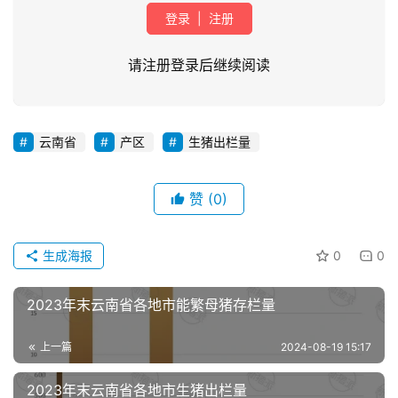
登录
|
注册
请注册登录后继续阅读
云南省
产区
生猪出栏量
首
页
赞
(0)
资
讯
生成海报
0
0
新
闻
2023年末云南省各地市能繁母猪存栏量
上一篇
2024-08-19 15:17
分
析
2023年末云南省各地市生猪出栏量