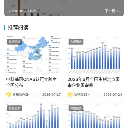
报
告
2024-08-19 15:21
下一篇
推荐阅读
数
据
数据图表
数据图表
图
表
今
中科基因CNAS认可实验室
2026年6月全国生猪定点屠
日
全国分布
宰企业屠宰量
猪
新猪派WGH
2026-07-27
新猪派ZZK
2026-07-24
价
数据图表
数据图表