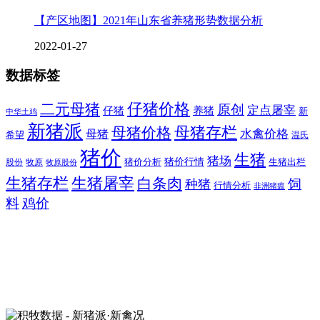
【产区地图】2021年山东省养猪形势数据分析
2022-01-27
数据标签
二元母猪
仔猪价格
原创
定点屠宰
仔猪
养猪
新
中华土鸡
新猪派
母猪价格
母猪存栏
水禽价格
母猪
希望
温氏
猪价
生猪
猪场
猪价行情
猪价分析
牧原
生猪出栏
股份
牧原股份
生猪存栏
生猪屠宰
白条肉
饲
种猪
行情分析
非洲猪瘟
料
鸡价