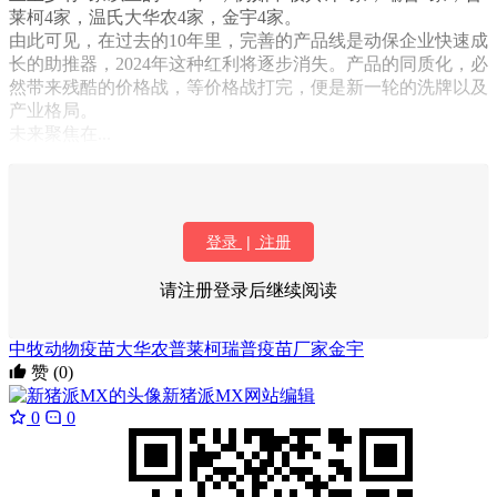
莱柯4家，温氏大华农4家，金宇4家。
由此可见，在过去的10年里，完善的产品线是动保企业快速成
长的助推器，2024年这种红利将逐步消失。产品的同质化，必
然带来残酷的价格战，等价格战打完，便是新一轮的洗牌以及
产业格局。
未来聚焦在...
登录
|
注册
请注册登录后继续阅读
中牧
动物疫苗
大华农
普莱柯
瑞普
疫苗厂家
金宇
赞
(0)
新猪派MX
网站编辑
0
0