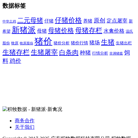
数据标签
二元母猪
仔猪价格
原创
定点屠宰
仔猪
养猪
新
中华土鸡
新猪派
母猪价格
母猪存栏
水禽价格
母猪
希望
温氏
猪价
生猪
猪场
猪价行情
猪价分析
牧原
生猪出栏
股份
牧原股份
生猪存栏
生猪屠宰
白条肉
饲
种猪
行情分析
非洲猪瘟
料
鸡价
商务合作
关于我们