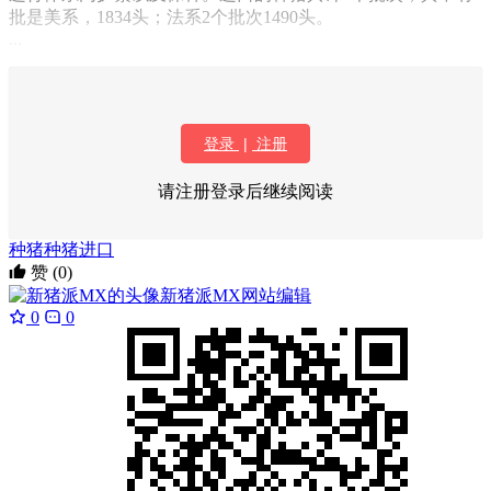
批是美系，1834头；法系2个批次1490头。
...
登录
|
注册
请注册登录后继续阅读
种猪
种猪进口
赞
(0)
新猪派MX
网站编辑
0
0