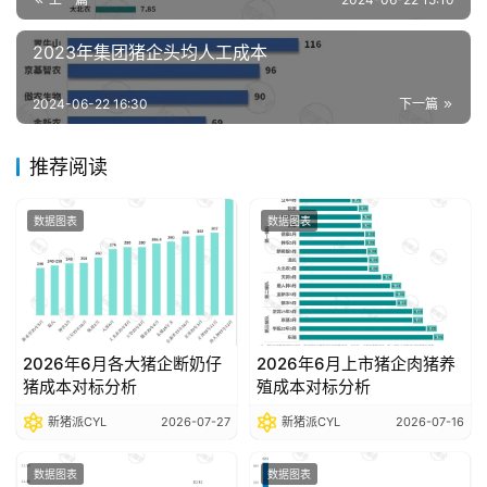
析
报
2023年集团猪企头均人工成本
告
2024-06-22 16:30
下一篇
数
推荐阅读
据
图
数据图表
数据图表
表
今
日
2026年6月各大猪企断奶仔
2026年6月上市猪企肉猪养
猪
猪成本对标分析
殖成本对标分析
价
新猪派CYL
2026-07-27
新猪派CYL
2026-07-16
数据图表
数据图表