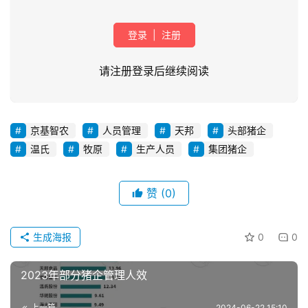
登录
|
注册
请注册登录后继续阅读
京基智农
人员管理
天邦
头部猪企
首
温氏
牧原
生产人员
集团猪企
页
赞
(0)
资
讯
新
生成海报
0
0
闻
2023年部分猪企管理人效
分
上一篇
2024-06-22 15:10