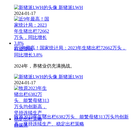
新猪派LWH
2024-01-17
近9年最高！国家统计局：2023年生猪出栏72662万头，
行业资讯
同比增长3.8%
2024年，养猪业仍充满挑战。
新猪派LWH
2024-01-17
牧原2023年生猪出栏6382万头、能繁母猪313万头均创新
高，坚持连续生产、稳定出栏策略
自媒体