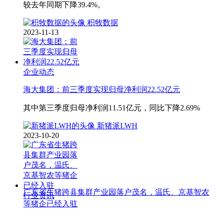
较去年同期下降39.4%。
积牧数据
2023-11-13
企业动态
海大集团：前三季度实现归母净利润22.52亿元
其中第三季度归母净利润11.51亿元，同比下降2.69%
新猪派LWH
2023-10-20
广东省生猪跨县集群产业园落户茂名，温氏、京基智农
行业资讯
等猪企已经入驻