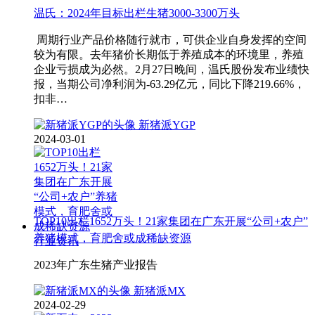
温氏：2024年目标出栏生猪3000-3300万头
周期行业产品价格随行就市，可供企业自身发挥的空间
较为有限。去年猪价长期低于养殖成本的环境里，养殖
企业亏损成为必然。2月27日晚间，温氏股份发布业绩快
报，当期公司净利润为-63.29亿元，同比下降219.66%，
扣非…
新猪派YGP
2024-03-01
TOP10出栏1652万头！21家集团在广东开展“公司+农户”
养猪模式，育肥舍或成稀缺资源
行业资讯
2023年广东生猪产业报告
新猪派MX
2024-02-29