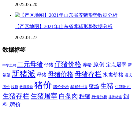
2025-06-20
【产区地图】2021年山东省养猪形势数据分析
2022-01-27
数据标签
二元母猪
仔猪价格
原创
定点屠宰
仔猪
养猪
新
中华土鸡
新猪派
母猪价格
母猪存栏
水禽价格
母猪
希望
温氏
猪价
生猪
猪场
猪价行情
猪价分析
牧原
生猪出栏
股份
牧原股份
生猪存栏
生猪屠宰
白条肉
饲
种猪
行情分析
非洲猪瘟
料
鸡价