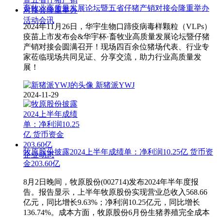
畜牧业高质量发展论坛暨五省仔猪产销对接会隆重举办
活动会讯
2024年11月26日，华宇生物口蹄疫病毒样颗粒（VLPs）
疫苗上市发布会&华宇杯·畜牧业高质量发展论坛暨仔猪
产销对接会圆满召开！现场四百余位猪场代表、行业专
家莅临现场共同见证、分享交流，助力行业高质量发
展！
新猪派YWJ
2024-11-29
牧原股份披露2024上半年成绩单：净利润10.25亿 货币资
企业动态
金203.60亿
8月2日晚间，牧原股份(002714)发布2024年半年度报
告。报告显示，上半年牧原股份实现营业总收入568.66
亿元，同比增长9.63%；净利润10.25亿元，同比增长
136.74%。成本方面，牧原股份6月份生猪养殖完全成本