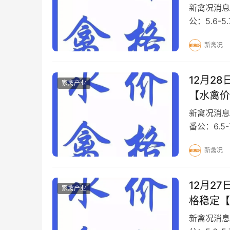
新禽况消息
公：5.6-5
元/斤M 18 
新禽况
12月2
家禽产业
【水禽价
新禽况消息
番公：6.5-
元/斤 白 
新禽况
12月2
家禽产业
格稳定【
新禽况消息