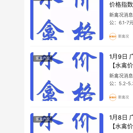
价格指数
新禽况消息
公：6.1-
鸭：4.7
新禽况
1月9日
家禽产业
【水禽价
新禽况消息
公：5.2-5
7.1元/斤 M
新禽况
1月8日
家禽产业
【水禽价