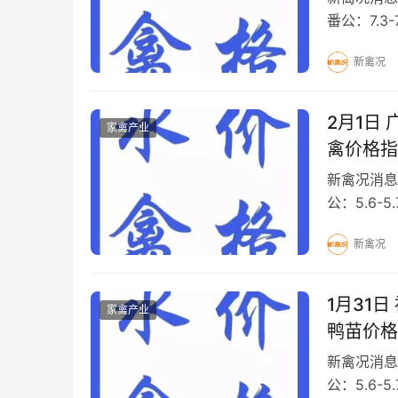
番公：7.3-
9.5-10
新禽况
2月1日
家禽产业
禽价格指
新禽况消息
公：5.6-5
8.0元/斤 M
新禽况
1月31
家禽产业
鸭苗价格
新禽况消息
公：5.6-5