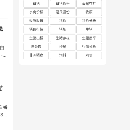
母猪
母猪价格
母猪存栏
水禽价格
温氏股份
牧原
牧原股份
猪价
猪价分析
禽
猪价行情
猪场
生猪
生猪出栏
生猪存栏
生猪屠宰
白条肉
种猪
行情分析
白
-9
非洲猪瘟
饲料
鸡价
苗
白番
.8