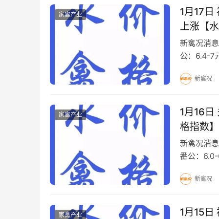
1月17
家禽产业
上涨【水
新禽况消息
公：6.4-7
斤白 鸭：
新禽况
1月16
家禽产业
格指数】
新禽况消息
番公：6.0-
6.9-7.0元
新禽况
1月15
家禽产业