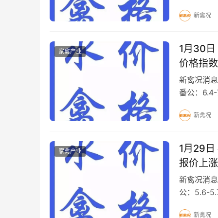
元/斤M 18 
新禽况
1月30
家禽产业
价格指数
新禽况消息
番公：6.4-
元/斤 白 
新禽况
1月29
家禽产业
报价上涨
新禽况消息
公：5.6-5
元/斤M 18 
新禽况