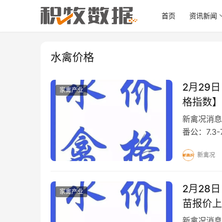
首页
资讯新闻
水禽价格
2月29
家禽产业
格指数】
新禽况消息
番公：7.3-
10元/斤 
新禽况
2月28
家禽产业
苗报价上
新禽况消息