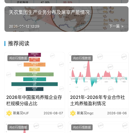
析
报
天农集团生产业务分布及屠宰产能情况
告
2026-05-12 12:29
下一篇
数
推荐阅读
据
图
鸡价行情数据
鸡价行情数据
表
今
日
2026年中国蛋鸡养殖企业存
2021年-2026年专业合作社
猪
栏规模分级占比
土鸡养殖盈利情况
价
新禽况HJF
2026-08-07
新禽况mgc
2026-08-06
鸡价行情数据
鸡价行情数据