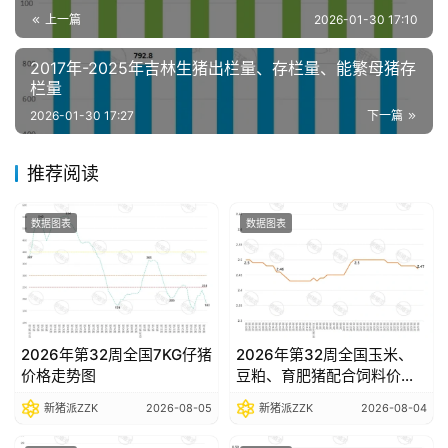
分
上一篇
2026-01-30 17:10
析
报
2017年-2025年吉林生猪出栏量、存栏量、能繁母猪存
告
栏量
2026-01-30 17:27
下一篇
数
推荐阅读
据
图
数据图表
数据图表
表
今
日
2026年第32周全国7KG仔猪
2026年第32周全国玉米、
猪
价格走势图
豆粕、育肥猪配合饲料价格
价
走势图
新猪派ZZK
2026-08-05
新猪派ZZK
2026-08-04