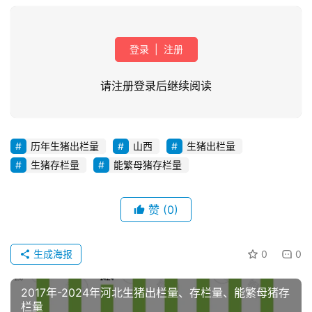
登录
|
注册
请注册登录后继续阅读
历年生猪出栏量
山西
生猪出栏量
首
生猪存栏量
能繁母猪存栏量
页
赞
(0)
资
讯
新
生成海报
0
0
闻
2017年-2024年河北生猪出栏量、存栏量、能繁母猪存
栏量