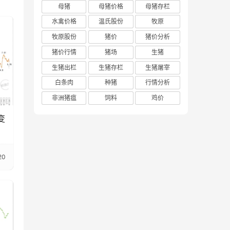
母猪
母猪价格
母猪存栏
水禽价格
温氏股份
牧原
牧原股份
猪价
猪价分析
猪价行情
猪场
生猪
生猪出栏
生猪存栏
生猪屠宰
白条肉
种猪
行情分析
非洲猪瘟
饲料
鸡价
变
20