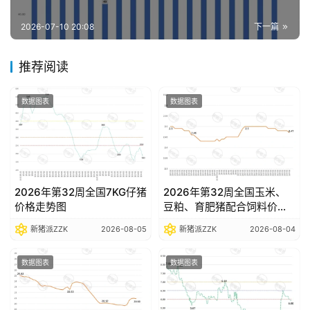
报
告
2026-07-10 20:08
下一篇
推荐阅读
数
据
数据图表
数据图表
图
表
今
2026年第32周全国7KG仔猪
2026年第32周全国玉米、
日
价格走势图
豆粕、育肥猪配合饲料价格
猪
走势图
新猪派ZZK
2026-08-05
新猪派ZZK
2026-08-04
价
数据图表
数据图表