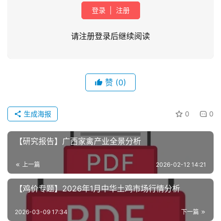
登录
|
注册
请注册登录后继续阅读
首
赞
(0)
页
生成海报
0
0
资
讯
新
【研究报告】广西家禽产业全景分析
闻
上一篇
2026-02-12 14:21
【鸡价专题】2026年1月中华土鸡市场行情分析
分
析
2026-03-09 17:34
下一篇
报