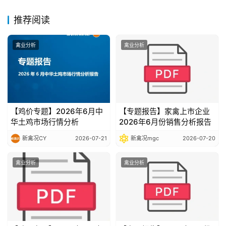
告
推荐阅读
数
禽业分析
禽业分析
据
图
表
【鸡价专题】2026年6月中
【专题报告】家禽上市企业
今
华土鸡市场行情分析
2026年6月份销售分析报告
日
新禽况CY
2026-07-21
新禽况mgc
2026-07-20
猪
价
禽业分析
禽业分析