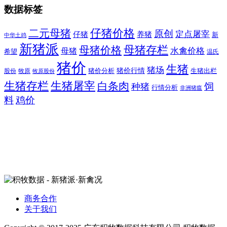
数据标签
二元母猪
仔猪价格
原创
定点屠宰
仔猪
养猪
新
中华土鸡
新猪派
母猪价格
母猪存栏
水禽价格
母猪
希望
温氏
猪价
生猪
猪场
猪价行情
猪价分析
牧原
生猪出栏
股份
牧原股份
生猪存栏
生猪屠宰
白条肉
饲
种猪
行情分析
非洲猪瘟
料
鸡价
商务合作
关于我们