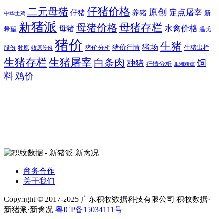
二元母猪
仔猪价格
原创
定点屠宰
仔猪
养猪
新
中华土鸡
新猪派
母猪价格
母猪存栏
水禽价格
母猪
希望
温氏
猪价
生猪
猪场
猪价行情
猪价分析
牧原
生猪出栏
股份
牧原股份
生猪存栏
生猪屠宰
白条肉
饲
种猪
行情分析
非洲猪瘟
料
鸡价
商务合作
关于我们
Copyright © 2017-2025 广东积牧数据科技有限公司 积牧数据·
新猪派·新禽况
粤ICP备15034111号