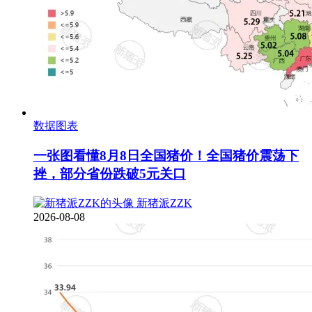
数据图表
一张图看懂8月8日全国猪价！全国猪价震荡下
挫，部分省份跌破5元关口
新猪派ZZK
2026-08-08