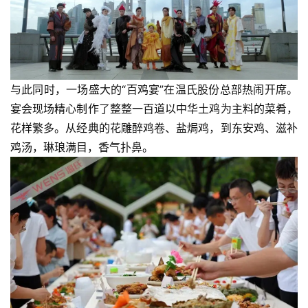
与此同时，一场盛大的“百鸡宴”在温氏股份总部热闹开席。
宴会现场精心制作了整整一百道以中华土鸡为主料的菜肴，
花样繁多。从经典的花雕醉鸡卷、盐焗鸡，到东安鸡、滋补
鸡汤，琳琅满目，香气扑鼻。