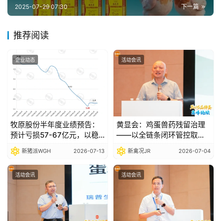
2025-07-29 07:30
下一篇
推荐阅读
企业动态
活动会讯
牧原股份半年度业绩预告：
黄显会：鸡蛋兽药残留治理
预计亏损57-67亿元，以稳
——以全链条闭环管控取代
健经营穿越行业波动
事后检测补救|2026品牌蛋
新猪派WGH
2026-07-13
新禽况JR
2026-07-04
高峰论坛
活动会讯
活动会讯