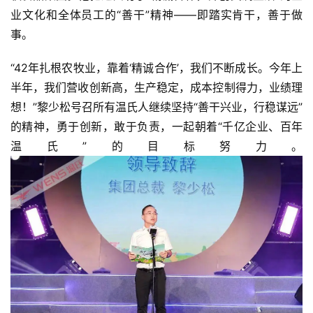
业文化和全体员工的“善干”精神——即踏实肯干，善于做
事。
“42年扎根农牧业，靠着‘精诚合作’，我们不断成长。今年上
半年，我们营收创新高，生产稳定，成本控制得力，业绩理
想！”黎少松号召所有温氏人继续坚持“善干兴业，行稳谋远”
的精神，勇于创新，敢于负责，一起朝着“千亿企业、百年
温氏”的目标努力。