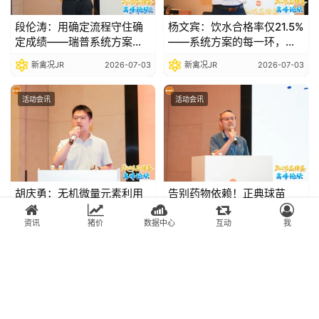
段伦涛：用确定流程守住确
杨文宾：饮水合格率仅21.5%
定成绩——瑞普系统方案破
——系统方案的每一环，都
解死淘失控、产蛋不稳、药
是价值兑现的底线|2026品
新禽况JR
2026-07-03
新禽况JR
2026-07-03
残检出三大痛点|2026品牌
牌蛋高峰论坛
蛋高峰论坛
活动会讯
活动会讯
胡庆勇：无机微量元素利用
告别药物依赖！正典球苗
率受拮抗限制，有机产品以
“4+2”方案开启蛋鸡球虫免疫
更低添加量实现更好效
新时代|2026品牌蛋高峰论
资讯
猪价
数据中心
互动
我
新禽况JR
2026-07-03
新禽况JR
2026-07-03
果|2026品牌蛋高峰论坛
坛
Copyright © 2017-2025 广东积牧数据科技有限公司 积牧数据·新猪派·新禽况
粤ICP备15034111号