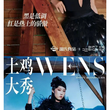
数
据
图
表
今
日
猪
价