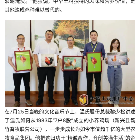
浪潮淹没。”他强调，中华土鸡独特的风味和营养价值，是
其他速成鸡种难以替代的。
在7月25日当晚的文化音乐节上，温氏股份总裁黎少松讲述
了温氏如何从1983年“7户8股”成立的小养鸡场（新兴县簕
竹畜牧联营公司），一步步成长为如今市值超千亿的大型农
牧食品集团。他把这归功于“精诚合作，齐创美满生活”的企