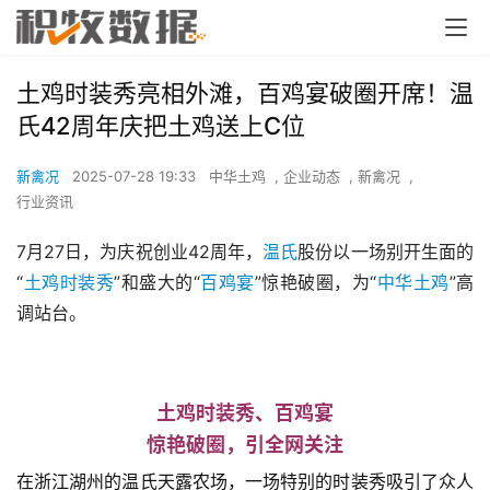
土鸡时装秀亮相外滩，百鸡宴破圈开席！温
氏42周年庆把土鸡送上C位
新禽况
2025-07-28 19:33
中华土鸡
,
企业动态
,
新禽况
,
行业资讯
7月27日，为庆祝创业42周年，
温氏
股份以一场别开生面的
“
土鸡时装秀
”和盛大的“
百鸡宴
”惊艳破圈，为“
中华土鸡
”高
调站台。
土鸡时装秀、百鸡宴
惊艳破圈，引全网关注
在浙江湖州的温氏天露农场，一场特别的时装秀吸引了众人