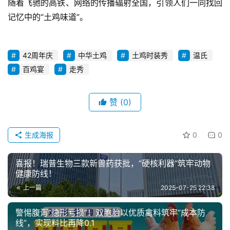
随着飞驰的高铁、网络的传播辐射全国，引领人们一同找回
记忆中的“土鸡味道”。
42周年庆
中华土鸡
土鸡时装秀
温氏
百鸡宴
走秀
赞
(0)
生成海报
0
0
喜报！瑞普生物三款新兽药获批，“硬核利器”筑牢动物
健康防线！
上一篇
2025-07-25 22:38
警惕腹泻“隐形亏损”！双胞胎以优质禽料筑牢“成本防
线”，实现料比再降0.1