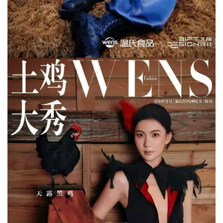
首
页
资
讯
新
闻
分
析
报
告