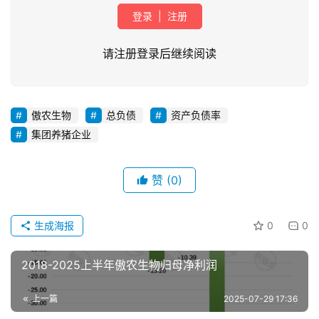
登录
|
注册
请注册登录后继续阅读
傲农生物
总负债
资产负债率
集团养猪企业
首
页
赞
(0)
资
讯
生成海报
0
0
新
闻
2018-2025上半年傲农生物归母净利润
上一篇
2025-07-29 17:36
分