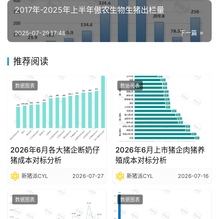
析
2017年-2025年上半年傲农生物生猪出栏量
报
告
2025-07-29 17:48
下一篇
推荐阅读
数
据
数据图表
数据图表
图
表
今
2026年6月各大猪企断奶仔
2026年6月上市猪企肉猪养
日
猪成本对标分析
殖成本对标分析
猪
价
新猪派CYL
2026-07-27
新猪派CYL
2026-07-16
数据图表
数据图表