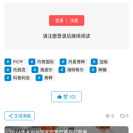
登录
|
注册
请注册登录后继续阅读
PIC®
丹育国际
丹麦育种
加裕
首
托佩克
海波尔
海特希尔
种猪
页
科普利信
育种
资
赞
(0)
讯
新
闻
生成海报
0
0
2024年末部分国家能繁母猪存栏数量