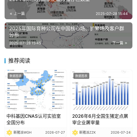
分
析
上一篇
2025-07-28 15:44
报
告
2025年国际育种公司在中国核心场、扩繁场及客户群
分布
2025-07-28 15:45
下一篇
数
据
推荐阅读
图
表
数据图表
数据图表
今
日
猪
中科基因CNAS认可实验室
2026年6月全国生猪定点屠
价
全国分布
宰企业屠宰量
新猪派WGH
2026-07-27
新猪派ZZK
2026-07-24