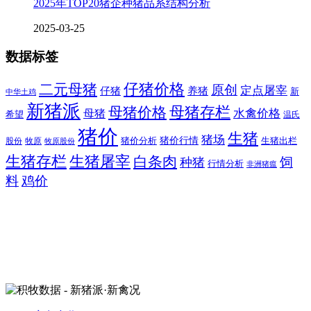
2025年TOP20猪企种猪品系结构分析
2025-03-25
数据标签
二元母猪
仔猪价格
原创
定点屠宰
仔猪
养猪
新
中华土鸡
新猪派
母猪价格
母猪存栏
水禽价格
母猪
希望
温氏
猪价
生猪
猪场
猪价行情
猪价分析
牧原
生猪出栏
股份
牧原股份
生猪存栏
生猪屠宰
白条肉
饲
种猪
行情分析
非洲猪瘟
料
鸡价