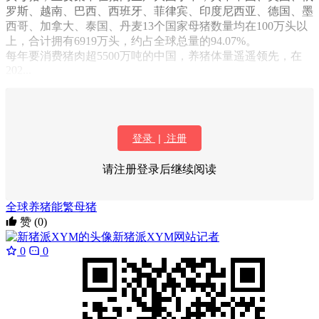
罗斯、越南、巴西、西班牙、菲律宾、印度尼西亚、德国、墨
西哥、加拿大、泰国、丹麦13个国家母猪数量均在100万头以
上，合计拥有6919万头，约占全球总量的94.07%。
每年要消费猪肉超5500万吨的中国，养猪体量遥遥领先，在
202...
登录
|
注册
请注册登录后继续阅读
全球养猪
能繁母猪
赞
(0)
新猪派XYM
网站记者
0
0