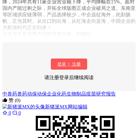
降，2024年共有11家企业营业额下降，平均降幅在15%。面对
国内产能过剩之际，开拓全球版图正成企业破局之道。东南亚
等区域供应链薄弱，产品选择较少，中企远征海外，此刻扬
帆，正当其时。从出口到出海，从红海走向蓝海，中国企业的
大航海时代正在到来！
企业无论是完善产品线还是出海，归根结...
登录
|
注册
请注册登录后继续阅读
中兽药
兽药
动保
动保企业
化药
生物制品
疫苗
研究报告
赞
(0)
新猪派MX
网站编辑
0
0