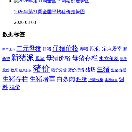
2026年第31周全国平均猪价走势图
2026-08-03
数据标签
二元母猪
仔猪价格
原创
定点屠宰
仔猪
养猪
新
中华土鸡
新猪派
母猪价格
母猪存栏
水禽价格
母猪
希望
温氏
猪价
生猪
猪场
猪价行情
猪价分析
牧原
生猪出栏
股份
牧原股份
生猪存栏
生猪屠宰
白条肉
饲
种猪
行情分析
非洲猪瘟
料
鸡价