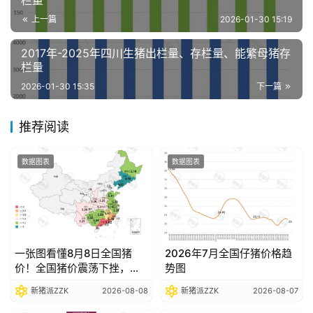
栏量
分
上一篇
2026-01-30 15:19
析
报
2017年-2025年四川生猪出栏量、存栏量、能繁母猪存
告
栏量
2026-01-30 15:35
下一篇
数
推荐阅读
据
图
表
数据图表
数据图表
今
日
猪
一张图看懂8月8日全国猪
2026年7月全国仔猪价格趋
价
价！全国猪价震荡下挫，部
势图
分省份跌破5元关口
新猪派ZZK
2026-08-08
新猪派ZZK
2026-08-07