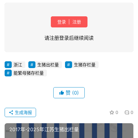
登录
|
注册
请注册登录后继续阅读
浙江
生猪出栏量
生猪存栏量
首
能繁母猪存栏量
页
赞
(0)
资
讯
新
生成海报
0
0
闻
2017年-2025年江苏生猪出栏量