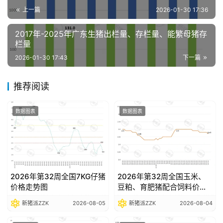
分
上一篇
2026-01-30 17:36
析
报
2017年-2025年广东生猪出栏量、存栏量、能繁母猪存
告
栏量
2026-01-30 17:43
下一篇
数
推荐阅读
据
图
数据图表
数据图表
表
今
日
2026年第32周全国7KG仔猪
2026年第32周全国玉米、
猪
价格走势图
豆粕、育肥猪配合饲料价格
价
走势图
新猪派ZZK
2026-08-05
新猪派ZZK
2026-08-04